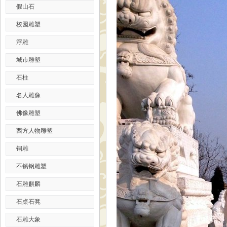
假山石
校园雕塑
浮雕
城市雕塑
石柱
名人雕像
佛像雕塑
西方人物雕塑
铜雕
不锈钢雕塑
石雕麒麟
石桌石凳
石雕大象