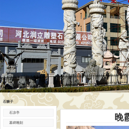
石狮子
石凉亭
晚
墓碑雕刻