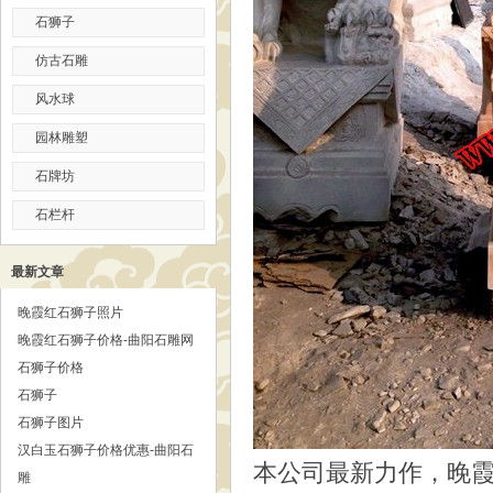
石狮子
仿古石雕
风水球
园林雕塑
石牌坊
石栏杆
最新文章
晚霞红石狮子照片
晚霞红石狮子价格-曲阳石雕网
石狮子价格
石狮子
石狮子图片
汉白玉石狮子价格优惠-曲阳石
本公司最新力作，晚
雕