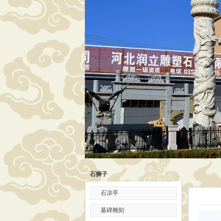
石狮子
石凉亭
墓碑雕刻