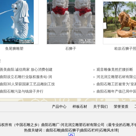
鱼尾狮雕塑
石狮子
欧款石狮子
章
善美曲阳.诚信商家 放心消费创建
观音雕像竟然拦腰折断
曲阳设立石雕行业版权服务站-润
河北润立雕塑石材有限
曲阳30人荣获国家工艺品雕刻工技
曲阳石雕工匠被誉为“皇
曲阳石雕污染与钱袋子并行
曲阳石雕年产值已局中
产品中心
样板石材
关于我们
荣誉资质
权所有（中国石雕之乡）曲阳石雕厂-河北润立雕塑石材有限公司（最专业的石雕,不锈
热搜关键词：
曲阳石雕
|
曲阳石狮子
|
曲阳石栏杆
|
石雕风水球
|