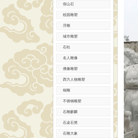
假山石
校园雕塑
浮雕
城市雕塑
石柱
名人雕像
佛像雕塑
西方人物雕塑
铜雕
不锈钢雕塑
石雕麒麟
石桌石凳
石雕大象