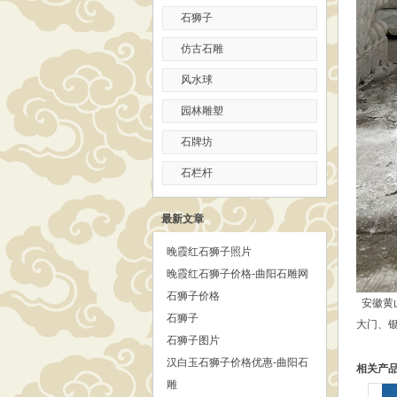
石狮子
仿古石雕
风水球
园林雕塑
石牌坊
石栏杆
最新文章
晚霞红石狮子照片
晚霞红石狮子价格-曲阳石雕网
石狮子价格
安徽黄
石狮子
大门、银
石狮子图片
汉白玉石狮子价格优惠-曲阳石
相关产
雕