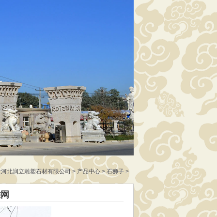
:
河北润立雕塑石材有限公司
>
产品中心
>
石狮子
>
雕网